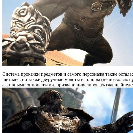
Система прокачки предметов и самого персонажа также осталас
щит-меч, но также двуручные молоты и топоры (не позволяют у
активными оппонентами, призвано нивелировать главныйнедст