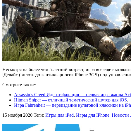
Несмотря на более чем 5-летний возраст, игра все еще выгляд
iДевайс (вплоть до «антикварного» iPhone 3GS) под управлени
Смотрите также:
Assassin’s Creed Идентификация — первая игра жанра Act
Hitman Sniper — отличный тематический шутер для iOS
.
Игра Fahrenheit — переиздание культовой классики на iPh
15 ноября 2020
Теги:
Игры для iPad
,
Игры для IPhone
,
Новости 