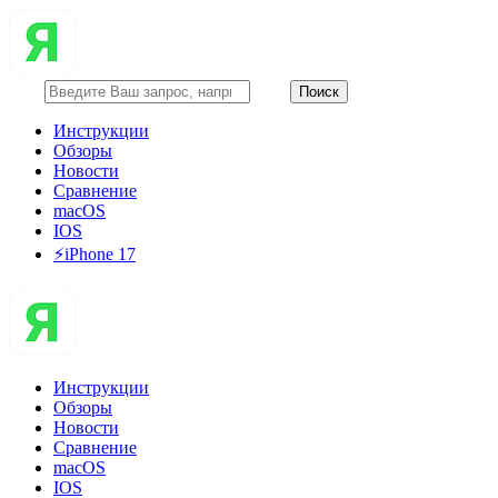
Инструкции
Обзоры
Новости
Сравнение
macOS
IOS
⚡️iPhone 17
Инструкции
Обзоры
Новости
Сравнение
macOS
IOS