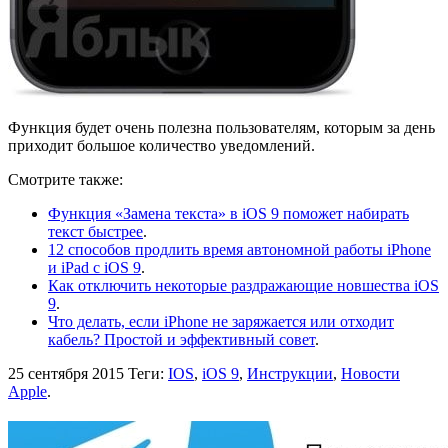
Функция будет очень полезна пользователям, которым за день
приходит большое количество уведомлений.
Смотрите также:
Функция «Замена текста» в iOS 9 поможет набирать
текст быстрее
.
12 способов продлить время автономной работы iPhone
и iPad c iOS 9
.
Как отключить некоторые раздражающие новшества iOS
9
.
Что делать, если iPhone не заряжается или отходит
кабель? Простой и эффективный совет
.
25 сентября 2015
Теги:
IOS
,
iOS 9
,
Инструкции
,
Новости
Apple
.