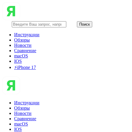
Инструкции
Обзоры
Новости
Сравнение
macOS
IOS
⚡️iPhone 17
Инструкции
Обзоры
Новости
Сравнение
macOS
IOS