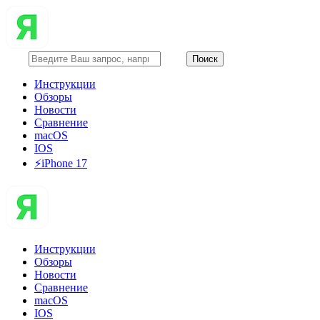
Инструкции
Обзоры
Новости
Сравнение
macOS
IOS
⚡️iPhone 17
Инструкции
Обзоры
Новости
Сравнение
macOS
IOS