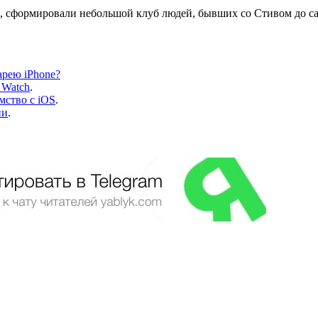
зья, сформировали небольшой клуб людей, бывших со Стивом до с
арею iPhone?
 Watch
.
мство с iOS
.
ни
.