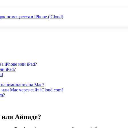
ок помещается в iPhone (iCloud)
.
а iPhone или iPad?
ли iPad?
ud
ь напоминания на Mac?
 или Mac через сайт iCloud.com?
om?
 или Айпаде?