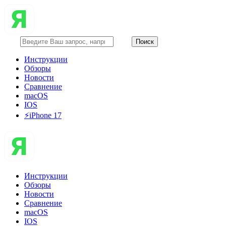
Инструкции
Обзоры
Новости
Сравнение
macOS
IOS
⚡️iPhone 17
Инструкции
Обзоры
Новости
Сравнение
macOS
IOS