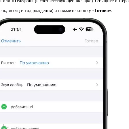
» или «
Телефон
» (в соответствующей вкладке). Отыщите интер
ень, месяц и год рождения) и нажмите кнопку «
Готово
».