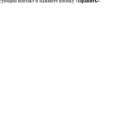
есующий контакт и нажмите кнопку «
Править
».