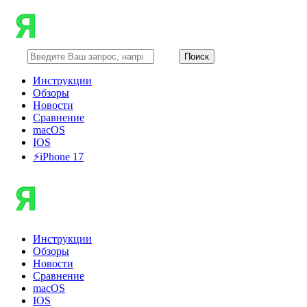
Инструкции
Обзоры
Новости
Сравнение
macOS
IOS
⚡️iPhone 17
Инструкции
Обзоры
Новости
Сравнение
macOS
IOS