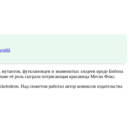
world
.
мутантов, футклановцев и знаменитых злодеев вроде Бибопа
льме её роль сыграла потрясающая красавица Меган Фокс.
ickelodeon. Над сюжетом работал автор комиксов издательства