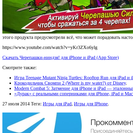
этого продукта предусмотрели всё, что может порадовать нас
https://www.youtube.com/watch?v=yKr3ZXo6ylg
Скачать Черепашки-ниндзя! для iPhone и iPad (App Store)
Смотрите также:
Игра Teenage Mutant Ninja Turtles: Rooftop Run для iPad и 
Крокодильчик Свомпи 2 (Where is my water?) от Disney
.
Modern Combat 5: Затмение для iPhone и iPad — эталонн
«Дурак» с реальными соперниками для iPhone, iPad и Mac
27 июля 2014
Теги:
Игры для iPad
,
Игры для IPhone
.