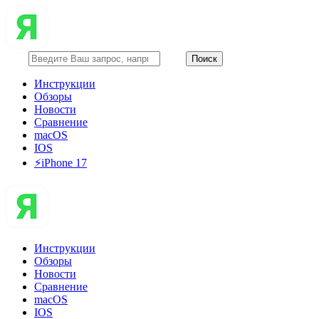
Инструкции
Обзоры
Новости
Сравнение
macOS
IOS
⚡️iPhone 17
Инструкции
Обзоры
Новости
Сравнение
macOS
IOS