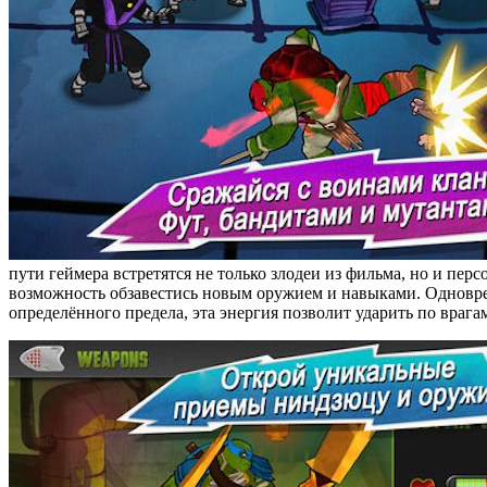
пути геймера встретятся не только злодеи из фильма, но и пе
возможность обзавестись новым оружием и навыками. Одновре
определённого предела, эта энергия позволит ударить по врага