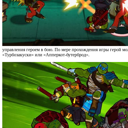
управления героем в бою. По мере прохождения игры герой мо
«Турбозакуски» или «Апперкот-бутерброд».