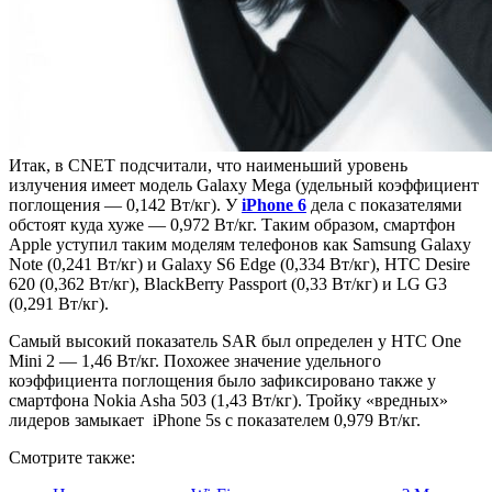
Итак, в CNET подсчитали, что наименьший уровень
излучения имеет модель Galaxy Mega (удельный коэффициент
поглощения — 0,142 Вт/кг). У
iPhone 6
дела с показателями
обстоят куда хуже — 0,972 Вт/кг. Таким образом, смартфон
Apple уступил таким моделям телефонов как Samsung Galaxy
Note (0,241 Вт/кг) и Galaxy S6 Edge (0,334 Вт/кг), HTC Desire
620 (0,362 Вт/кг), BlackBerry Passport (0,33 Вт/кг) и LG G3
(0,291 Вт/кг).
Самый высокий показатель SAR был определен у HTC One
Mini 2 — 1,46 Вт/кг. Похожее значение удельного
коэффициента поглощения было зафиксировано также у
смартфона Nokia Asha 503 (1,43 Вт/кг). Тройку «вредных»
лидеров замыкает iPhone 5s с показателем 0,979 Вт/кг.
Смотрите также: