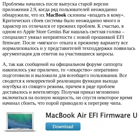
Проблемы начались после выпуска старой версии
приложения 2.9, когда ряд пользователей неожиданно
обнаружили, что их
MacBook
склонны «впадать в кому».
Критических сбоев системы было неожиданно много и
характер их отличался от прежних проблем. К счастью, в
одном из Apple Store Genius Bar нашлась светлая голова –
специалист увязал неприятности с новой прошивкой EFI
firmware. После «мягкого» отката к прежнему варианту все
нормализовалось и у представителей техподдержки появилась
аргументация для ответов на участившиеся запросы.
А, так как сообщений на официальном форуме саппорта
накопилось уже прилично, то «лекарство» оперативно
подготовили и выложили для всеобщего пользования. Все
сводится к некорректной реализации функции выхода
ноутбука из спящего режима, причем в ряде проблем
доставалось и вентилятору. Получая приказ мгновенно
включиться на полную мощность, он спустя некоторое время
начинал сбоить, что порой приводило к перегреву чипа.