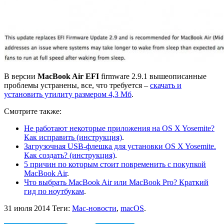
В версии
MacBook Air EFI
firmware 2.9.1 вышеописанные
проблемы устранены, все, что требуется –
скачать и
установить утилиту размером 4,3 Мб
.
Смотрите также:
Не работают некоторые приложения на OS X Yosemite?
Как исправить (инструкция)
.
Загрузочная USB-флешка для установки OS X Yosemite.
Как создать? (инструкция)
.
5 причин по которым стоит повременить с покупкой
MacBook Air
.
Что выбрать MacBook Air или MacBook Pro? Краткий
гид по ноутбукам
.
31 июля 2014
Теги:
Mac-новости
,
macOS
.