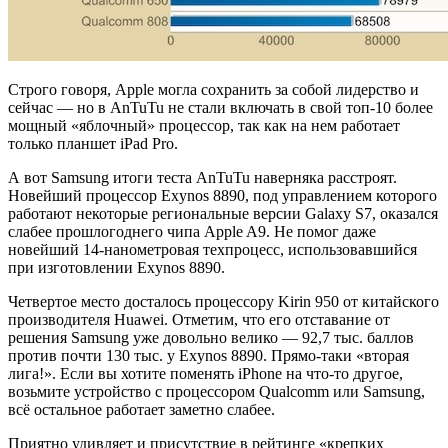
Строго говоря, Apple могла сохранить за собой лидерство и
сейчас — но в AnTuTu не стали включать в свой топ-10 более
мощный «яблочный» процессор, так как на нем работает
только планшет iPad Pro.
А вот Samsung итоги теста AnTuTu наверняка расстроят.
Новейший процессор Exynos 8890, под управлением которого
работают некоторые региональные версии Galaxy S7, оказался
слабее прошлогоднего чипа Apple A9. Не помог даже
новейший 14-нанометровая техпроцесс, использовавшийся
при изготовлении Exynos 8890.
Четвертое место досталось процессору Kirin 950 от китайского
производителя Huawei. Отметим, что его отставание от
решения Samsung уже довольно велико — 92,7 тыс. баллов
против почти 130 тыс. у Exynos 8890. Прямо-таки «вторая
лига!». Если вы хотите поменять iPhone на что-то другое,
возьмите устройство с процессором Qualcomm или Samsung,
всё остальное работает заметно слабее.
Приятно удивляет и присутствие в рейтинге «крепких