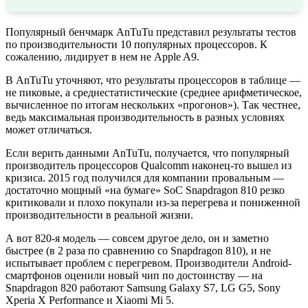
Популярный бенчмарк AnTuTu представил результаты тестов
по производительности 10 популярных процессоров. К
сожалению, лидирует в нем не Apple A9.
В AnTuTu уточняют, что результаты процессоров в таблице —
не пиковые, а среднестатистические (среднее арифметическое,
вычисленное по итогам нескольких «прогонов»). Так честнее,
ведь максимальная производительность в разных условиях
может отличаться.
Если верить данными AnTuTu, получается, что популярный
производитель процессоров Qualcomm наконец-то вышел из
кризиса. 2015 год получился для компании провальным —
достаточно мощный «на бумаге» SoC Snapdragon 810 резко
критиковали и плохо покупали из-за перегрева и пониженной
производительности в реальной жизни.
А вот 820-я модель — совсем другое дело, он и заметно
быстрее (в 2 раза по сравнению со Snapdragon 810), и не
испытывает проблем с перегревом. Производители Android-
смартфонов оценили новый чип по достоинству — на
Snapdragon 820 работают Samsung Galaxy S7, LG G5, Sony
Xperia X Performance и Xiaomi Mi 5.