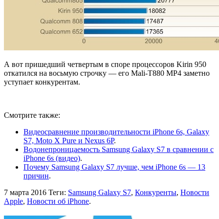
А вот пришедший четвертым в споре процессоров Kirin 950
откатился на восьмую строчку — его Mali-T880 MP4 заметно
уступает конкурентам.
Смотрите также:
Видеосравнение производительности iPhone 6s, Galaxy
S7, Moto X Pure и Nexus 6P
.
Водонепроницаемость Samsung Galaxy S7 в сравнении с
iPhone 6s (видео)
.
Почему Samsung Galaxy S7 лучше, чем iPhone 6s — 13
причин
.
7 марта 2016
Теги:
Samsung Galaxy S7
,
Конкуренты
,
Новости
Apple
,
Новости об iPhone
.