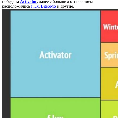
победа за
Activator
, далее с большим отставанием
расположились
f.lux
,
BiteSMS
и другие.