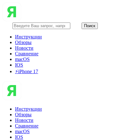
Инструкции
Обзоры
Новости
Сравнение
macOS
IOS
⚡️iPhone 17
Инструкции
Обзоры
Новости
Сравнение
macOS
IOS