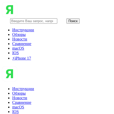
Инструкции
Обзоры
Новости
Сравнение
macOS
IOS
⚡️iPhone 17
Инструкции
Обзоры
Новости
Сравнение
macOS
IOS