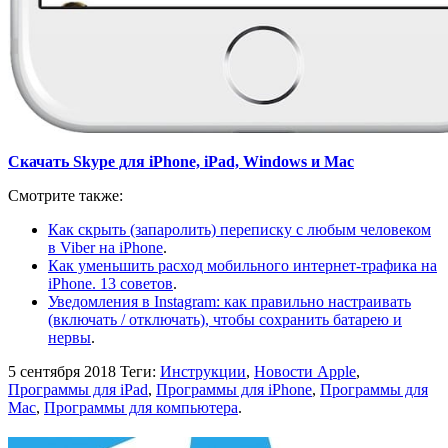
Скачать Skype для iPhone, iPad, Windows и Mac
Смотрите также:
Как скрыть (запаролить) переписку с любым человеком
в Viber на iPhone
.
Как уменьшить расход мобильного интернет-трафика на
iPhone. 13 советов
.
Уведомления в Instagram: как правильно настраивать
(включать / отключать), чтобы сохранить батарею и
нервы
.
5 сентября 2018
Теги:
Инструкции
,
Новости Apple
,
Программы для iPad
,
Программы для iPhone
,
Программы для
Mac
,
Программы для компьютера
.