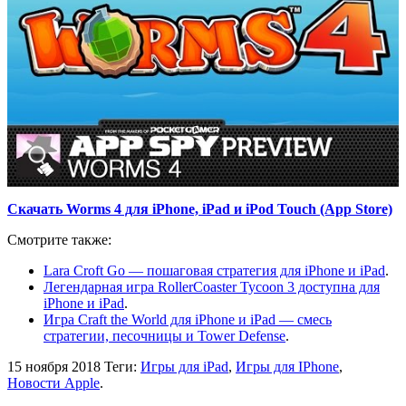
Скачать Worms 4 для iPhone, iPad и iPod Touch (App Store)
Смотрите также:
Lara Croft Go — пошаговая стратегия для iPhone и iPad
.
Легендарная игра RollerCoaster Tycoon 3 доступна для
iPhone и iPad
.
Игра Craft the World для iPhone и iPad — смесь
стратегии, песочницы и Tower Defense
.
15 ноября 2018
Теги:
Игры для iPad
,
Игры для IPhone
,
Новости Apple
.