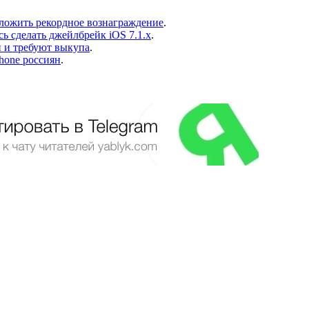
дложить рекордное вознаграждение
.
сь сделать джейлбрейк iOS 7.1.x
.
и и требуют выкупа
.
hone россиян
.