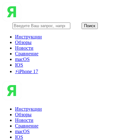
Инструкции
Обзоры
Новости
Сравнение
macOS
IOS
⚡️iPhone 17
Инструкции
Обзоры
Новости
Сравнение
macOS
IOS