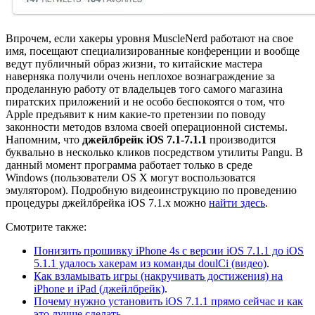
Впрочем, если хакеры уровня MuscleNerd работают на свое
имя, посещают специализированные конференции и вообще
ведут публичный образ жизни, то китайские мастера
наверняка получили очень неплохое вознаграждение за
проделанную работу от владельцев того самого магазина
пиратских приложений и не особо беспокоятся о том, что
Apple предъявит к ним какие-то претензии по поводу
законности методов взлома своей операционной системы.
Напомним, что
джейлбрейк iOS 7.1-7.1.1
производится
буквально в несколько кликов посредством утилиты Pangu. В
данный момент программа работает только в среде
Windows (пользователи OS X могут воспользоватся
эмулятором). Подробную видеоинструкцию по проведению
процедуры джейлбрейка iOS 7.1.x можно
найти здесь
.
Смотрите также:
Понизить прошивку iPhone 4s с версии iOS 7.1.1 до iOS
5.1.1 удалось хакерам из команды doulCi (видео)
.
Как взламывать игры (накручивать достижения) на
iPhone и iPad (джейлбрейк)
.
Почему нужно установить iOS 7.1.1 прямо сейчас и как
это лучше сделать
.