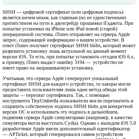
SHSH — цифровой сертификат (или цифровая подпись)
является ничем иным, как главным (но не единственным)
препятствием на пути к даунгрейду прошивки iГаджета. При
попытке установки на iPhone или iPad новой (старой)
операционной системы, iTunes отправляет на сервера Apple
запрос, содержащий информацию о вашем устройстве. В
ответ iTunes получает сертификат SHSH blobs, который может
разрешить установку лишь актуальной на данный момент
версии iOS. То есть, при попытке установить сегодня iOS 6.x,
к примеру, iTunes выдаст ошибку 3194 — устройство не
имеет право на запрашиваемую установку.
Учитывая, что сервера Apple генерируют уникальный
сертификат SHSH для каждого устройства, то хакеры могли
предоставить пользователям лишь один метод обхода этой
защиты — перехват сертификата. Так, с помощью
инструмента TinyUmbrella пользователи могли перехватить и
сохранить собственную подпись SHSH blobs для конкретной
версии ОС и использовать эту подпись в дальнейшем,
подменяя сервера Apple симуляторами (например, в качестве
симулятора могла выступать Cydia). Однако с выходом iOS 5.0
разработчики Apple ввели дополнительный идентификатор
— APTicket, который генерировался самим устройством