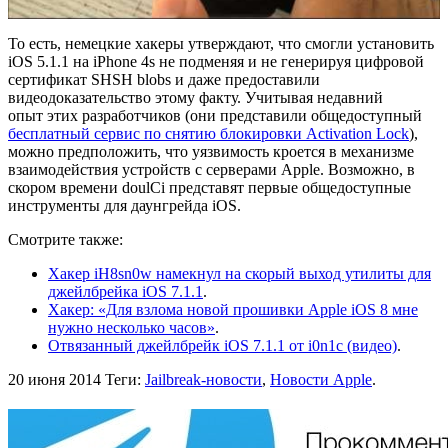
То есть, немецкие хакеры утверждают, что смогли установить
iOS 5.1.1 на iPhone 4s не подменяя и не генерируя цифровой
сертификат SHSH blobs и даже предоставили
видеодоказательство этому факту. Учитывая недавний
опыт этих разработчиков (они представили общедоступный
бесплатный сервис по снятию блокировки Activation Lock
),
можно предположить, что уязвимость кроется в механизме
взаимодействия устройств с серверами Apple. Возможно, в
скором времени doulCi представят первые общедоступные
инструменты для даунгрейда iOS.
Смотрите также:
Хакер iH8sn0w намекнул на скорый выход утилиты для
джейлбрейка iOS 7.1.1
.
Хакер: «Для взлома новой прошивки Apple iOS 8 мне
нужно несколько часов»
.
Отвязанный джейлбрейк iOS 7.1.1 от i0n1c (видео)
.
20 июня 2014
Теги:
Jailbreak-новости
,
Новости Apple
.