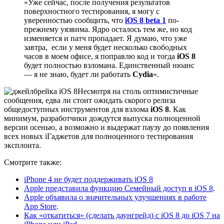
«Уже сейчас, после получения результатов
поверхностного тестирования, я могу с
уверенностью сообщить, что
iOS 8 beta 1
по-
прежнему уязвима. Ядро осталось тем же, но код
изменяется и патч пропадает. Я думаю, что уже
завтра, если у меня будет несколько свободных
часов в моем офисе, я поправлю код и тогда
iOS 8
будет полностью взломана. Единственный нюанс
— я не знаю, будет ли работать
Cydia
«.
Несмотря на столь оптимистичные
сообщения, едва ли стоит ожидать скорого релиза
общедоступных инструментов для взлома
iOS 8
. Как
минимум, разработчики дождутся выпуска полноценной
версии осенью, а возможно и выдержат паузу до появления
всех новых iГаджетов для полноценного тестирования
эксплоита.
Смотрите также:
iPhone 4 не будет поддерживать iOS 8
Apple представила функцию Семейный доступ в iOS 8
.
Apple объявила о значительных улучшениях в работе
App Store
.
Как «откатиться» (сделать даунгрейд) с iOS 8 до iOS 7 на