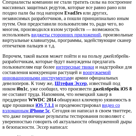
Специалисты компании не стали тратить силы на построение
массивных защитных редутов, которые все равно рано или
поздно пали бы под напором
Evad3rs
или других,
независимых разработчиков, а пошли принципиально иным
путем. Они предоставили пользователям то, ради чего, во
многом, производился взлом устройств — возможность
использовать
виджеты сторонних приложений
, произвольные
виртуальные клавиатуры, программы, задействующие сканер
отпечатков пальцев и т.д.
Впрочем, такой вызов может пойти и на пользу джейлбрейк-
разработчикам, которые будут вынуждены предлагать
пользователям еще более
интересные твики
и надстройки для
составления конкуренции растущей и
вооружаемой
инновационными инструментам
и армии официальных
девелоперов. К тому же,
Штефан Эссер
, известный под
ником
i0n1c
, уже сообщил, что произвести
джейлбрейк iOS 8
не составит труда. Напомним, что немецкий хакер в
преддверии
WWDC 2014
обнаружил ключевую уязвимость в
ядре прошивки
iOS 7.1.1
и продемонстрировал
видео со
взломанным
iPhone 5c
. Сегодня он написал в своем твиттере,
что даже первичные результаты тестирования позволяют с
уверенностью говорить об актуальности обнаруженной дыры
в безопасности. Эссер написал: