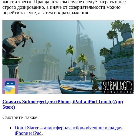
«анти-стресс». Правда, в таком случае следует играть в нее
строго дозированно, а иначе от созерцательности можно
перейти к скуке, а затем и к раздражению.
Скачать Submerged для iPhone, iPad и iPod Touch (App
Store)
Смотрите также:
Don’t Starve – атмосферная action-adventure игра для
iPhone и iPad
.