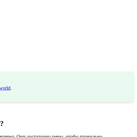
world
.
?
вперед. Они достаточно умны, чтобы правильно