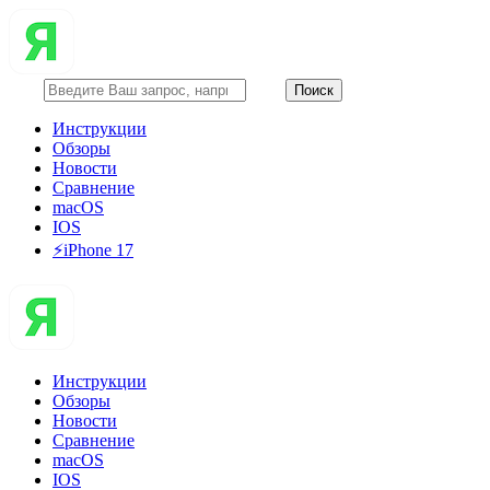
Инструкции
Обзоры
Новости
Сравнение
macOS
IOS
⚡️iPhone 17
Инструкции
Обзоры
Новости
Сравнение
macOS
IOS