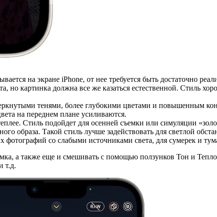
ывается на экране iPhone, от нее требуется быть достаточно реа
а, но картинка должна все же казаться естественной. Стиль хор
ркнутыми тенями, более глубокими цветами и повышенным конт
цвета на переднем плане усиливаются.
теплее. Стиль подойдет для осенней съемки или симуляции «золо
ного образа. Такой стиль лучше задействовать для светлой обс
х фотографий со слабыми источниками света, для сумерек и тум
ка, а также еще и смешивать с помощью ползунков Тон и Теплот
 т.д.