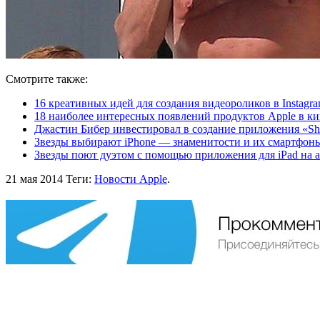
Смотрите также:
16 креативных идей для создания видеороликов в Instagr
18 наиболее интересных появлений продуктов Apple в к
Джастин Бибер инвестировал в создание приложения «Sho
Звезды выбирают iPhone — знаменитости и их смартфоны
Звезды поют дуэтом с помощью приложения для iPad на 
21 мая 2014
Теги:
Новости Apple
.