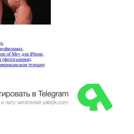
am
.
инофильмах
.
ts of Me» для iPhone
.
 (фотогалерея)
.
американском телешоу
.