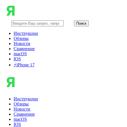
Инструкции
Обзоры
Новости
Сравнение
macOS
IOS
⚡️iPhone 17
Инструкции
Обзоры
Новости
Сравнение
macOS
IOS