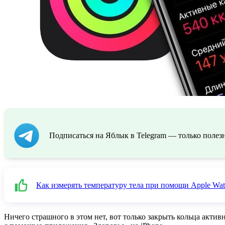
Подписаться на Яблык в Telegram — только полезн
Как измерять температуру тела при помощи Apple Wat
Ничего страшного в этом нет, вот только закрыть кольца акти