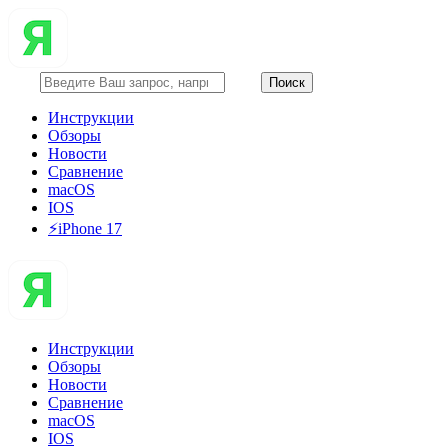
Инструкции
Обзоры
Новости
Сравнение
macOS
IOS
⚡️iPhone 17
Инструкции
Обзоры
Новости
Сравнение
macOS
IOS