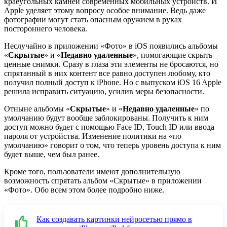
краеугольных камней современных мобильных устройств. И
Apple уделяет этому вопросу особое внимание. Ведь даже
фотографии могут стать опасным оружием в руках
постороннего человека.
Неслучайно в приложении «Фото» в iOS появились альбомы
«
Скрытые
» и «
Недавно удаленные
», помогающие скрыть
ценные снимки. Сразу в глаза эти элементы не бросаются, но
спрятанный в них контент все равно доступен любому, кто
получил полный доступ к iPhone. Но с выпуском iOS 16 Apple
решила исправить ситуацию, усилив меры безопасности.
Отныне альбомы «
Скрытые
» и «
Недавно удаленные
» по
умолчанию будут вообще заблокированы. Получить к ним
доступ можно будет с помощью Face ID, Touch ID или ввода
пароля от устройства. Изменение политики на «по
умолчанию» говорит о том, что теперь уровень доступа к ним
будет выше, чем был ранее.
Кроме того, пользователи имеют дополнительную
возможность спрятать альбом «Скрытые» в приложении
«Фото». Обо всем этом более подробно ниже.
Как создавать картинки нейросетью прямо в