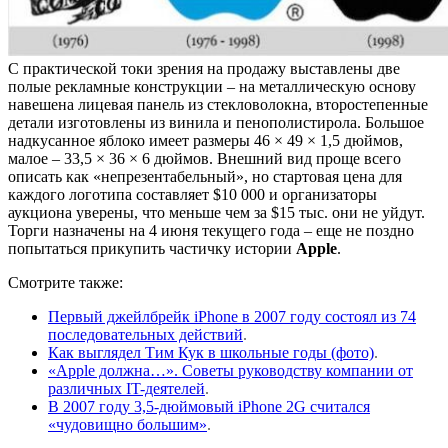
С практической токи зрения на продажу выставлены две
полые рекламные конструкции – на металлическую основу
навешена лицевая панель из стекловолокна, второстепенные
детали изготовлены из винила и пенополистирола. Большое
надкусанное яблоко имеет размеры 46 × 49 × 1,5 дюймов,
малое – 33,5 × 36 × 6 дюймов. Внешний вид проще всего
описать как «непрезентабельный», но стартовая цена для
каждого логотипа составляет $10 000 и организаторы
аукциона уверены, что меньше чем за $15 тыс. они не уйдут.
Торги назначены на 4 июня текущего года – еще не поздно
попытаться прикупить частичку истории
Apple
.
Смотрите также:
Первый джейлбрейк iPhone в 2007 году состоял из 74
последовательных действий
.
Как выглядел Тим Кук в школьные годы (фото)
.
«Apple должна…». Советы руководству компании от
различных IT-деятелей
.
В 2007 году 3,5-дюймовый iPhone 2G считался
«чудовищно большим»
.