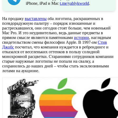
iPhone, iPad и Mac
t.me/yablykworld
.
На продажу
выставлены
оба логотипа, раскрашенных в
псевдорадужную палитру – порядок изношенные и
растрескавшиеся, они сегодня стоят больше, чем новенький
Mac Pro. И это неудивительно, ведь данные предметы в
прямом смысле являются памятниками
истории
, наглядным
свидетельством смены философии Apple. В 1997-ом
Стив
Джобс
посчитал, что компания нуждается в ребрендинге и
отказался от веселеньких оттенков в пользу солидной
монохромной расцветки. Стараниями сотрудников компании
старые наружные логотипы не попали на свалку, а
сохранились до наших дней – чтобы стать эксклюзивными
лотами на аукционе.