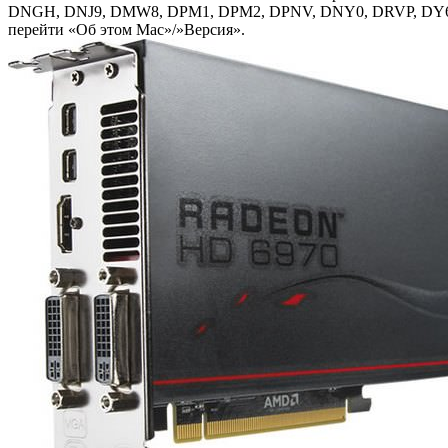
DNGH, DNJ9, DMW8, DPM1, DPM2, DPNV, DNY0, DRVP, DY6F и
перейти «Об этом Mac»/»Версия».