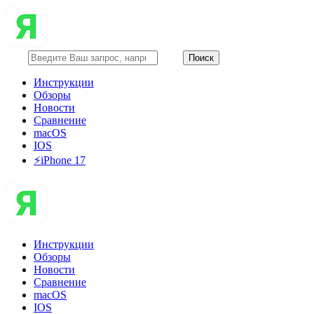
Инструкции
Обзоры
Новости
Сравнение
macOS
IOS
⚡️iPhone 17
Инструкции
Обзоры
Новости
Сравнение
macOS
IOS