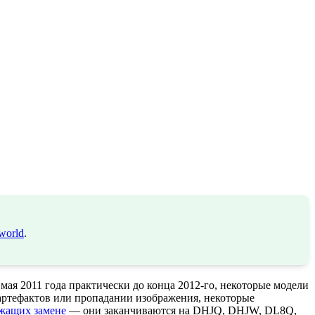
world
.
мая 2011 года практически до конца 2012-го, некоторые модели
 артефактов или пропадании изображения, некоторые
жащих замене
— они заканчиваются на DHJQ, DHJW, DL8Q,