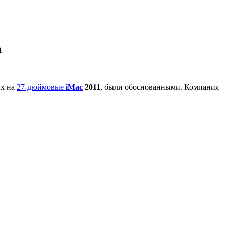
а
ых на
27-дюймовые
iMac
2011
, были обоснованными. Компания