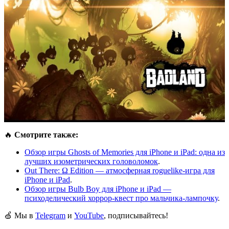
🔥
Смотрите также:
Обзор игры Ghosts of Memories для iPhone и iPad: одна из
лучших изометрических головоломок
.
Out There: Ω Edition — атмосферная roguelike-игра для
iPhone и iPad
.
Обзор игры Bulb Boy для iPhone и iPad —
психоделический хоррор-квест про мальчика-лампочку
.
🍏 Мы в
Telegram
и
YouTube
, подписывайтесь!