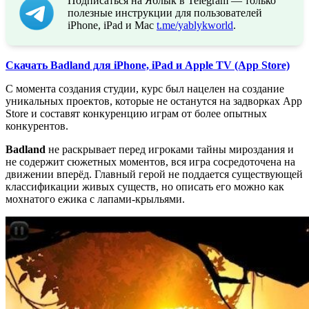
Подписаться на Яблык в Telegram — только
полезные инструкции для пользователей
iPhone, iPad и Mac
t.me/yablykworld
.
Скачать Badland для iPhone, iPad и Apple TV (App Store)
С момента создания студии, курс был нацелен на создание
уникальных проектов, которые не останутся на задворках App
Store и составят конкуренцию играм от более опытных
конкурентов.
Badland
не раскрывает перед игроками тайны мироздания и
не содержит сюжетных моментов, вся игра сосредоточена на
движении вперёд. Главный герой не поддается существующей
классификации живых существ, но описать его можно как
мохнатого ежика с лапами-крыльями.