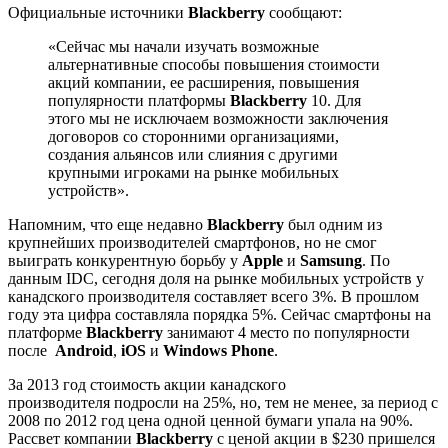
Официальные источники
Blackberry
сообщают:
«Сейчас мы начали изучать возможные
альтернативные способы повышения стоимости
акций компании, ее расширения, повышения
популярности платформы
Blackberry
10. Для
этого мы не исключаем возможности заключения
договоров со сторонними организациями,
создания альянсов или слияния с другими
крупными игроками на рынке мобильных
устройств».
Напомним, что еще недавно
Blackberry
был одним из
крупнейших производителей смартфонов, но не смог
выиграть конкурентную борьбу у
Apple
и
Samsung
. По
данным IDC, сегодня доля на рынке мобильных устройств у
канадского производителя составляет всего 3%. В прошлом
году эта цифра составляла порядка 5%. Сейчас смартфоны на
платформе
Blackberry
занимают 4 место по популярности
после
Android
,
iOS
и
Windows Phone
.
За 2013 год стоимость акции канадского
производителя подросли на 25%, но, тем не менее, за период с
2008 по 2012 год цена одной ценной бумаги упала на 90%.
Рассвет компании
Blackberry
с ценой акции в $230 пришелся