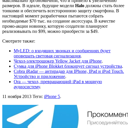
максимально эргономичной, что и привело к увеличению
размеров. В идеале, будущие модели
Halo
должны стать более
тонкими и обеспечить всестороннюю защиту смартфона. В
настоящий момент разработчики пытаются собрать
необходимые $70 тыс. на создание аксессуара. В качестве
промо-акции новинку, которую создатели планируют
реализовывать по $99, можно приобрести за $49.
Смотрите также:
MyLED: о входящих звонках и сообщениях будет
оповещать световая сигнализация
.
Чехол-электрошокер Yellow Jacket для iPhone
.
Сумка для iPhone Blokket блокирует сигнал устройства
.
Cobra iRadar — антирадар для IPhone, IPad и iPod Touch.
Устройство и приложение
.
Ora — чехол, превращающий iPad в мощную
аудиосистему
.
11 ноября 2013
Теги:
iPhone 5
.