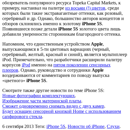
обозреватель популярного ресурса Topeka Capital Markets, к
примеру, настаивал на палитре
из восьми (!) цветов
, среди
которых были такие экстравагантные оттенки, как розовый,
серебряный и др. Однако, большинство авторов концептов и
обзоров склонялись именно к золотому
iPhone 5S
.
Появившиеся позже детали
iPhone 5S
золотого цвета лишь
добавили уверенности сторонникам благородного оттенка.
Напомним, что единственным устройством
Apple
,
выпускающимся в 5-ти цветовых вариациях (черный,
серебряный, желтый, красный и синий), является мультиплеер
iPod. Примечательно, что разработчики расширили палитру
корпусов
iPod
именно на
пятом поколении сенсорных
плееров
. Однако, руководство и сотрудники
Apple
воздерживаются от комментариев по поводу выпуска
«цветного»
iPhone 5S
.
Смотрите также другие новости по теме iPhone 5S:
Новые фотографии комплектующих
.
Изображение части материнской платы
.
Сможет одновременно снимать видео с двух камер
.
Будет оснащен сенсорной кнопкой Home с использованием
сапфирового стекла
.
6 сентября 2013
Теги:
iPhone 5S
,
Новости об iPhone
,
Слухи
.