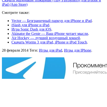
Скачать Маленькие пожарные (Tiny Firefighters) для iPhone и
iPad (App Store)
Смотрите также:
Vector — Безграничный паркур для iPhone и iPad
.
iSlash для iPhone и iPad
.
Игра Sonic Dash для iOS
.
Akinator the Genie — Ваш iPhone читает мысли
.
Air Hockey — лучший воздушный хоккей
.
Скачать Worms 3 для iPad, iPhone и iPod Touch
.
28 февраля 2014
Теги:
Игры для iPad
,
Игры для IPhone
.