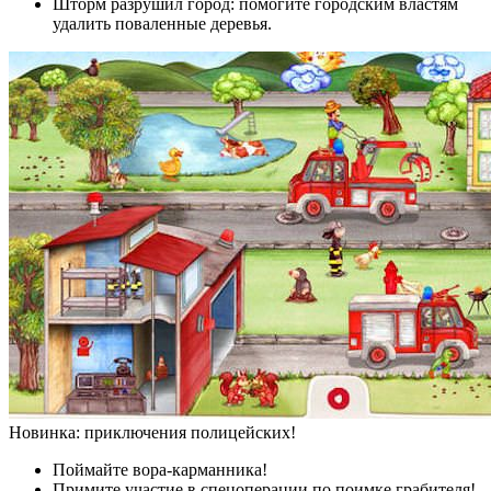
Шторм разрушил город: помогите городским властям
удалить поваленные деревья.
Новинка: приключения полицейских!
Поймайте вора-карманника!
Примите участие в спецоперации по поимке грабителя!