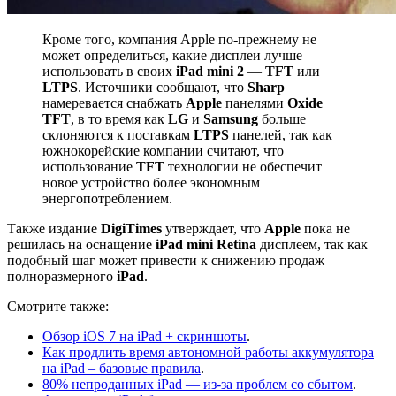
Кроме того, компания Apple по-прежнему не
может определиться, какие дисплеи лучше
использовать в своих
iPad mini 2
—
TFT
или
LTPS
. Источники сообщают, что
Sharp
намеревается снабжать
Apple
панелями
Oxide
TFT
, в то время как
LG
и
Samsung
больше
склоняются к поставкам
LTPS
панелей, так как
южнокорейские компании считают, что
использование
TFT
технологии не обеспечит
новое устройство более экономным
энергопотреблением.
Также издание
DigiTimes
утверждает, что
Apple
пока не
решилась на оснащение
iPad mini Retina
дисплеем, так как
подобный шаг может привести к снижению продаж
полноразмерного
iPad
.
Смотрите также:
Обзор iOS 7 на iPad + скриншоты
.
Как продлить время автономной работы аккумулятора
на iPad – базовые правила
.
80% непроданных iPad — из-за проблем со сбытом
.