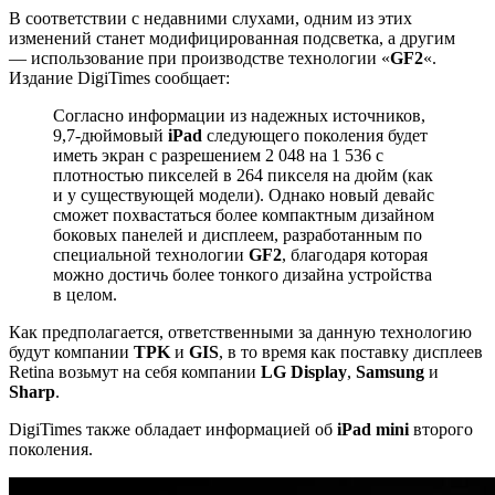
В соответствии с недавними слухами, одним из этих
изменений станет модифицированная подсветка, а другим
— использование при производстве технологии «
GF2
«.
Издание DigiTimes сообщает:
Согласно информации из надежных источников,
9,7-дюймовый
iPad
следующего поколения будет
иметь экран с разрешением 2 048 на 1 536 с
плотностью пикселей в 264 пикселя на дюйм (как
и у существующей модели). Однако новый девайс
сможет похвастаться более компактным дизайном
боковых панелей и дисплеем, разработанным по
специальной технологии
GF2
, благодаря которая
можно достичь более тонкого дизайна устройства
в целом.
Как предполагается, ответственными за данную технологию
будут компании
TPK
и
GIS
, в то время как поставку дисплеев
Retina возьмут на себя компании
LG Display
,
Samsung
и
Sharp
.
DigiTimes также обладает информацией об
iPad mini
второго
поколения.