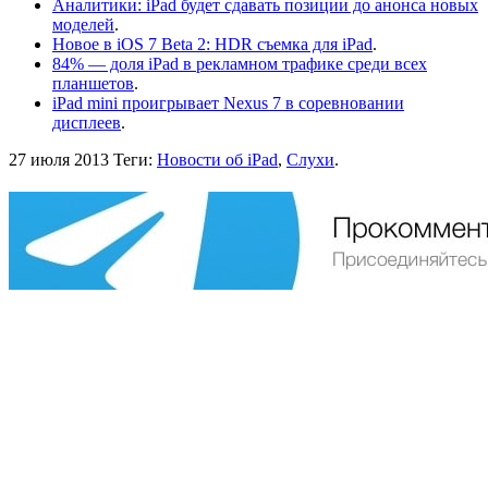
Аналитики: iPad будет сдавать позиции до анонса новых
моделей
.
Новое в iOS 7 Beta 2: HDR съемка для iPad
.
84% — доля iPad в рекламном трафике среди всех
планшетов
.
iPad mini проигрывает Nexus 7 в соревновании
дисплеев
.
27 июля 2013
Теги:
Новости об iPad
,
Слухи
.