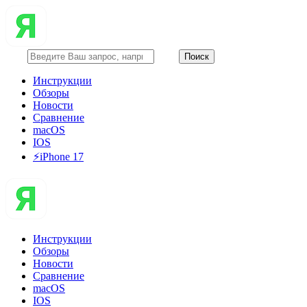
Инструкции
Обзоры
Новости
Сравнение
macOS
IOS
⚡️iPhone 17
Инструкции
Обзоры
Новости
Сравнение
macOS
IOS