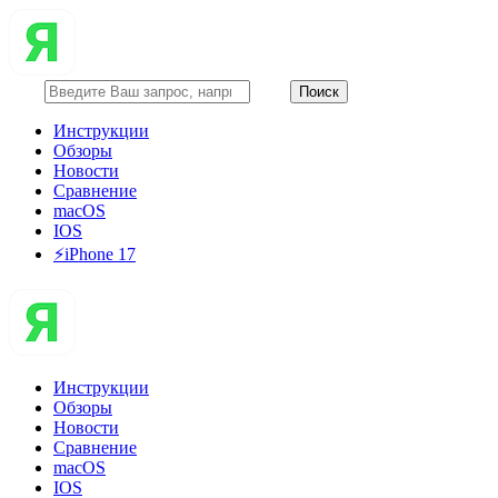
Инструкции
Обзоры
Новости
Сравнение
macOS
IOS
⚡️iPhone 17
Инструкции
Обзоры
Новости
Сравнение
macOS
IOS