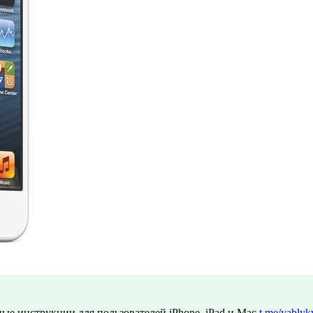
ые инструкции для пользователей iPhone, iPad и Mac
t.me/yablyk