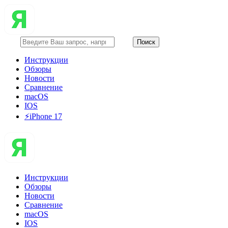
Инструкции
Обзоры
Новости
Сравнение
macOS
IOS
⚡️iPhone 17
Инструкции
Обзоры
Новости
Сравнение
macOS
IOS