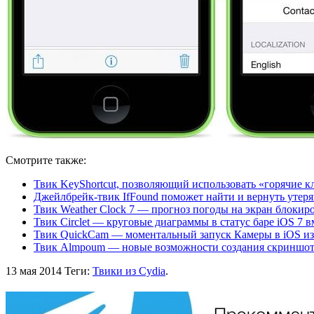
Смотрите также:
Твик KeyShortcut, позволяющий использовать «горячие 
Джейлбрейк-твик IfFound поможет найти и вернуть утеря
Твик Weather Clock 7 — прогноз погоды на экран блокир
Твик Circlet — круговые диаграммы в статус баре iOS 7
Твик QuickCam — моментальный запуск Камеры в iOS из
Твик Almpoum — новые возможности создания скриншотов
13 мая 2014
Теги:
Твики из Cydia
.