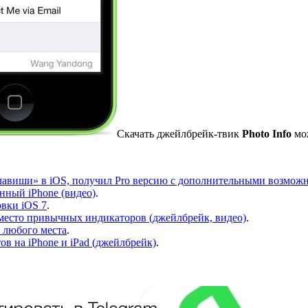
Скачать джейлбрейк-твик
Photo Info
мо
клавиши» в iOS, получил Pro версию с дополнительными возможн
нный iPhone (видео)
.
овки iOS 7
.
 вместо привычных индикаторов (джейлбрейк, видео)
.
 любого места
.
 на iPhone и iPad (джейлбрейк)
.