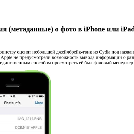
я (метаданные) о фото в iPhone или iPa
оинству оценят небольшой джейлбрейк-твик из Cydia под назва
и Apple не предусмотрели возможность вывода информации о раз
ка единственным способом просмотреть её был фаловый менедже