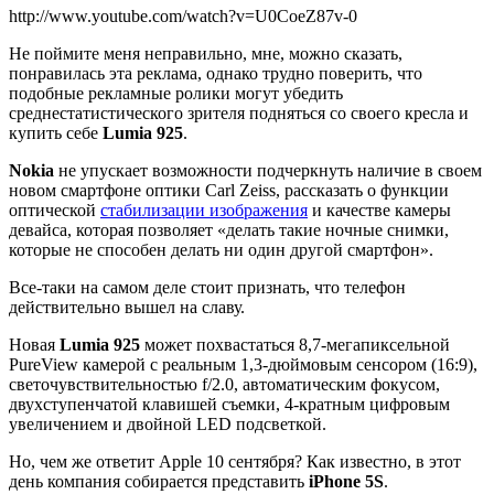
http://www.youtube.com/watch?v=U0CoeZ87v-0
Не поймите меня неправильно, мне, можно сказать,
понравилась эта реклама, однако трудно поверить, что
подобные рекламные ролики могут убедить
среднестатистического зрителя подняться со своего кресла и
купить себе
Lumia 925
.
Nokia
не упускает возможности подчеркнуть наличие в своем
новом смартфоне оптики Carl Zeiss, рассказать о функции
оптической
стабилизации изображения
и качестве камеры
девайса, которая позволяет «делать такие ночные снимки,
которые не способен делать ни один другой смартфон».
Все-таки на самом деле стоит признать, что телефон
действительно вышел на славу.
Новая
Lumia 925
может похвастаться 8,7-мегапиксельной
PureView камерой с реальным 1,3-дюймовым сенсором (16:9),
светочувствительностью f/2.0, автоматическим фокусом,
двухступенчатой клавишей съемки, 4-кратным цифровым
увеличением и двойной LED подсветкой.
Но, чем же ответит Apple 10 сентября? Как известно, в этот
день компания собирается представить
iPhone 5S
.