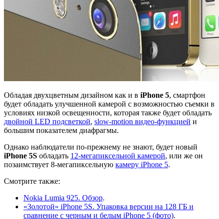
Обладая двухцветным дизайном как и в
iPhone 5
, смартфон
будет обладать улучшенной камерой с возможностью съемки в
условиях низкой освещенности, которая также будет обладать
двойной LED подсветкой
,
slow-motion видео-функцией
и
большим показателем диафрагмы.
Однако наблюдатели по-прежнему не знают, будет новый
iPhone 5S
обладать
12-мегапиксельной камерой
, или же он
позаимствует 8-мегапиксельную
камеру iPhone 5
.
Смотрите также:
Nokia Lumia 925. Обзор
.
«Золотой» iPhone 5S. Упаковка версии на 128 ГБ и
сравнение с черным и белым iPhone 5 (фото)
.