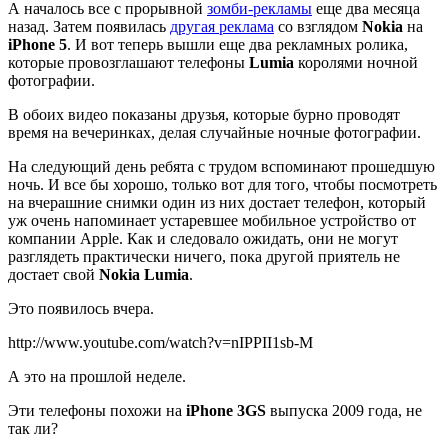
А началось все с прорывной
зомби-рекламы
еще два месяца
назад. Затем появилась
другая реклама
со взглядом
Nokia
на
iPhone 5
. И вот теперь вышли еще два рекламных ролика,
которые провозглашают телефоны
Lumia
королями ночной
фотографии.
В обоих видео показаны друзья, которые бурно проводят
время на вечеринках, делая случайные ночные фотографии.
На следующий день ребята с трудом вспоминают прошедшую
ночь. И все бы хорошо, только вот для того, чтобы посмотреть
на вчерашние снимки один из них достает телефон, который
уж очень напоминает устаревшее мобильное устройство от
компании Apple. Как и следовало ожидать, они не могут
разглядеть практически ничего, пока другой приятель не
достает свой
Nokia Lumia
.
Это появилось вчера.
http://www.youtube.com/watch?v=nIPPII1sb-M
А это на прошлой неделе.
Эти телефоны похожи на
iPhone 3GS
выпуска 2009 года, не
так ли?