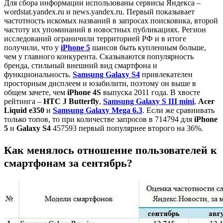
Для сбора информации использованы сервисы Яндекса –
wordstat.yandex.ru и news.yandex.ru. Первый показывает
частотность искомых названий в запросах поисковика, второй
частоту их упоминаний в новостных публикациях. Регион
исследований ограничили территорией РФ и в итоге
получили, что у
iPhone 5
шансов быть купленным больше,
чем у главного конкурента. Сказываются популярность
бренда, стильный внешний вид смартфона и
функциональность.
Samsung Galaxy S4
привлекателен
просторным дисплеем и юзабилити, поэтому он выше в
общем зачете, чем
iPhone 4S
выпуска 2011 года. В хвосте
рейтинга –
HTC J Butterfly
,
Samsung Galaxy S III mini
,
Acer
Liquid e350
и
Samsung Galaxy Mega 6.3
. Если же сравнивать
только топов, то при количестве запросов в 714794 для
iPhone
5
и
Galaxy S4
457593 первый популярнее второго на 36%.
Как менялось отношение пользователей к
смартфонам за сентябрь?