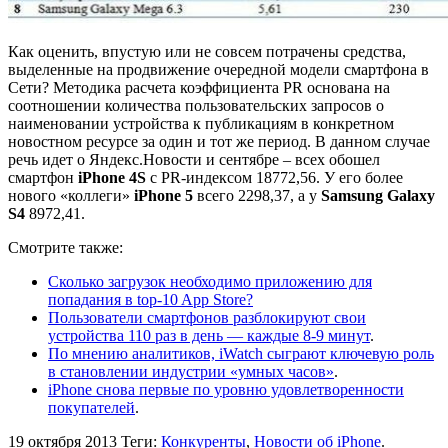
Как оценить, впустую или не совсем потрачены средства,
выделенные на продвижение очередной модели смартфона в
Сети? Методика расчета коэффициента PR основана на
соотношении количества пользовательских запросов о
наименовании устройства к публикациям в конкретном
новостном ресурсе за один и тот же период. В данном случае
речь идет о Яндекс.Новости и сентябре – всех обошел
смартфон
iPhone 4S
с PR-индексом 18772,56. У его более
нового «коллеги»
iPhone 5
всего 2298,37, а у
Samsung Galaxy
S4
8972,41.
Смотрите также:
Сколько загрузок необходимо приложению для
попадания в top-10 App Store?
Пользователи смартфонов разблокируют свои
устройства 110 раз в день — каждые 8-9 минут
.
По мнению аналитиков, iWatch сыграют ключевую роль
в становлении индустрии «умных часов»
.
iPhone снова первые по уровню удовлетворенности
покупателей
.
19 октября 2013
Теги:
Конкуренты
,
Новости об iPhone
.