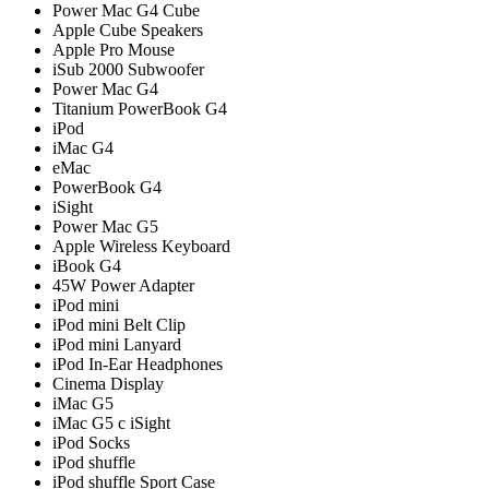
Power Mac G4 Cube
Apple Cube Speakers
Apple Pro Mouse
iSub 2000 Subwoofer
Power Mac G4
Titanium PowerBook G4
iPod
iMac G4
eMac
PowerBook G4
iSight
Power Mac G5
Apple Wireless Keyboard
iBook G4
45W Power Adapter
iPod mini
iPod mini Belt Clip
iPod mini Lanyard
iPod In-Ear Headphones
Cinema Display
iMac G5
iMac G5 с iSight
iPod Socks
iPod shuffle
iPod shuffle Sport Case