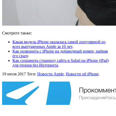
Смотрите также:
Какая модель iPhone оказалась самой популярной из
всех выпущенных Apple за 10 лет
.
Как позвонить с iPhone на добавочный номер, набрав
его сразу
.
Как сохранить страницу сайта в Safari на iPhone (iPad)
для чтения без Интернета
.
19 июля 2017
Теги:
Новости Apple
,
Новости об iPhone
.