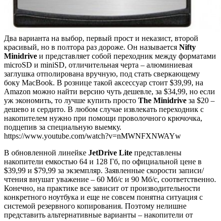
Два варианта на выбор, первый прост и неказист, второй
красивый, но в полтора раз дороже. Он называется
Nifty
Minidrive
и представляет собой переходник между форматами
microSD и miniSD, отличительная черта – алюминиевая
заглушка отполирована вручную, под стать сверкающему
боку MacBook. В рознице такой аксессуар стоит $39,99, на
Amazon можно найти версию чуть дешевле, за $34,99, но если
уж экономить, то лучше купить просто
The Minidrive
за $20 –
дешево и сердито. В любом случае извлекать переходник с
накопителем нужно при помощи проволочного крючочка,
подцепив за специальную выемку.
https://www.youtube.com/watch?v=nMWNFXNWAYw
В обновленной линейке
JetDrive Lite
представлены
накопители емкостью 64 и 128 Гб, по официальной цене в
$39,99 и $79,99 за экземпляр. Заявленные скорости записи/
чтения внушат уважение – 60 Мб/с и 90 Мб/с, соответственно.
Конечно, на практике все зависит от производительности
конкретного ноутбука и еще не совсем понятна ситуация с
системой резервного копирования. Поэтому нелишне
представить альтернативные варианты – накопители от