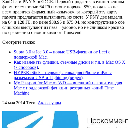
SanDisk и PNY StorEDGE. Первый продается в единственном
формате емкостью 64 Гб и стоит порядка $50, но далеко не
всем нравится фирменный «язычок», за который эту карту
памяти предлагается вытягивать из слота. У PNY две модели,
на 64 и 128 ГБ, по цене $38,95 и $75,04, но конструктивно обе
слишком выступают из паза – удобно, но не слишком красиво
по сравнению с новинками от Transсend.
Смотрите также:
Supra 3.0 и Ice 3.0 – новые USB-флешки от Leef с
поддержкой Mac
.
Как извлекать флешки, съемные диски и т.д. в Mac OS X
(7 способов)
.
HYPER iStick – первая флешка для iPhone и iPad с
разъемами USB и Lightning (видео)
.
My Passport for Mac от WD — внешний накопитель для
Mac с поддержкой функции резервных копий Time
Machine
.
24 мая 2014
Теги:
Аксессуары
.