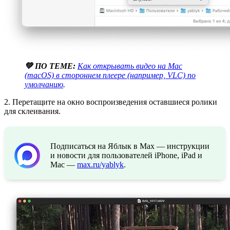
💚 ПО ТЕМЕ:
Как открывать видео на Mac
(macOS) в стороннем плеере (например, VLC) по
умолчанию
.
2. Перетащите на окно воспроизведения оставшиеся ролики
для склеивания.
Подписаться на Яблык в Max — инструкции
и новости для пользователей iPhone, iPad и
Mac —
max.ru/yablyk
.