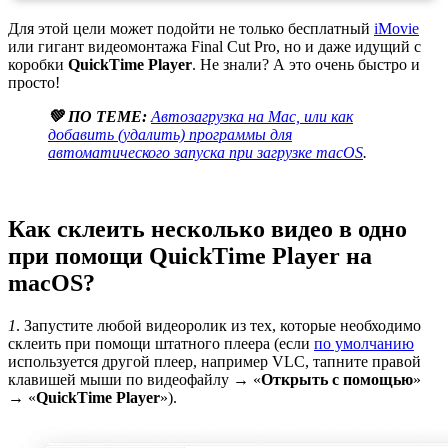
Для этой цели может подойти не только бесплатный
iMovie
или гигант видеомонтажа Final Cut Pro, но и даже идущий с
коробки
QuickTime Player
. Не знали? А это очень быстро и
просто!
💚 ПО ТЕМЕ:
Автозагрузка на Mac, или как
добавить (удалить) программы для
автоматического запуска при загрузке macOS
.
Как склеить несколько видео в одно
при помощи QuickTime Player на
macOS?
1
. Запустите любой видеоролик из тех, которые необходимо
склеить при помощи штатного плеера (если
по умолчанию
используется другой плеер, например VLC, тапните правой
клавишей мыши по видеофайлу → «
Открыть с помощью
»
→ «
QuickTime Player
»).