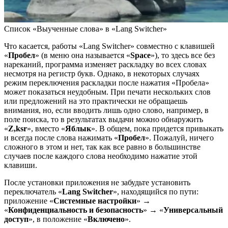
Список «Выученные слова» в «Lang Switcher»
Что касается, работы «Lang Switcher» совместно с клавишей
«
Пробел
» (в меню она называется «
Space
»), то здесь все без
нареканий, программа изменяет раскладку во всех словах
несмотря на регистр букв. Однако, в некоторых случаях
режим переключения раскладки после нажатия «Пробела»
может показаться неудобным. При печати нескольких слов
или предложений на это практически не обращаешь
внимания, но, если вводить лишь одно слово, например, в
поле поиска, то в результатах выдачи можно обнаружить
«
Z,ksr
», вместо «
Яблык
». В общем, пока придется привыкать
и всегда после слова нажимать «
Пробел
». Пожалуй, ничего
сложного в этом и нет, так как все равно в большинстве
случаев после каждого слова необходимо нажатие этой
клавиши.
После установки приложения не забудьте установить
переключатель «
Lang Switcher
», находящийся по пути:
приложение «
Системные настройки
» →
«
Конфиденциальность и безопасность
» → «
Универсальный
доступ
», в положение «
Включено
».