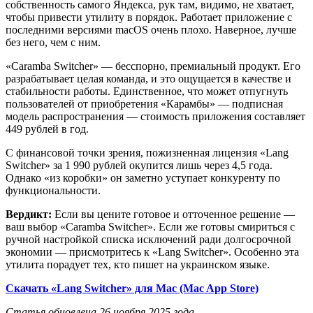
собственность самого Яндекса, рук там, видимо, не хватает,
чтобы привести утилиту в порядок. Работает приложение с
последними версиями macOS очень плохо. Наверное, лучше
без него, чем с ним.
«Caramba Switcher» — бесспорно, премиальный продукт. Его
разрабатывает целая команда, и это ощущается в качестве и
стабильности работы. Единственное, что может отпугнуть
пользователей от приобретения «Карамбы» — подписная
модель распространения — стоимость приложения составляет
449 рублей в год.
С финансовой точки зрения, пожизненная лицензия «Lang
Switcher» за 1 990 рублей окупится лишь через 4,5 года.
Однако «из коробки» он заметно уступает конкуренту по
функциональности.
Вердикт:
Если вы цените готовое и отточенное решение —
ваш выбор «Caramba Switcher». Если же готовы смириться с
ручной настройкой списка исключений ради долгосрочной
экономии — присмотритесь к «Lang Switcher». Особенно эта
утилита порадует тех, кто пишет на украинском языке.
Скачать «Lang Switcher» для Mac (Mac App Store)
Статья обновлена 26 ноября 2025 года.