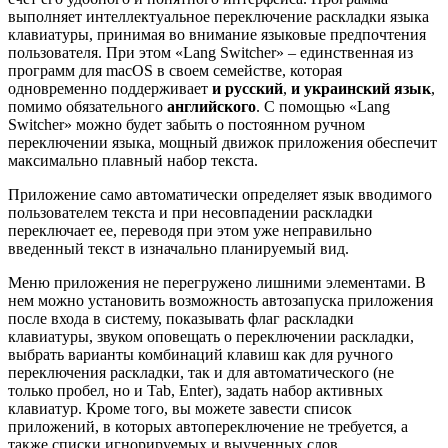
выполняет интеллектуальное переключение раскладки языка
клавиатуры, принимая во внимание языковые предпочтения
пользователя. При этом «Lang Switcher» – единственная из
программ для macOS в своем семействе, которая
одновременно поддерживает
и русский
,
и украинский язык
,
помимо обязательного
английского
. С помощью «Lang
Switcher» можно будет забыть о постоянном ручном
переключении языка, мощный движок приложения обеспечит
максимально плавный набор текста.
Приложение само автоматически определяет язык вводимого
пользователем текста и при несовпадении раскладки
переключает ее, переводя при этом уже неправильно
введенный текст в изначально планируемый вид.
Меню приложения не перегружено лишними элементами. В
нем можно установить возможность автозапуска приложения
после входа в систему, показывать флаг раскладки
клавиатуры, звуком оповещать о переключении раскладки,
выбрать варианты комбинаций клавиш как для ручного
переключения раскладки, так и для автоматического (не
только пробел, но и Tab, Enter), задать набор активных
клавиатур. Кроме того, вы можете завести список
приложений, в которых автопереключение не требуется, а
также списки игнорируемых и выученных слов.