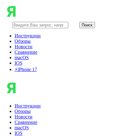
Инструкции
Обзоры
Новости
Сравнение
macOS
IOS
⚡️iPhone 17
Инструкции
Обзоры
Новости
Сравнение
macOS
IOS