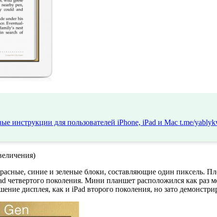
ые инструкции для пользователей iPhone, iPad и Mac
t.me/yablyk
величения)
асные, синие и зеленые блоки, составляющие один пиксель. Пло
Pad четвертого поколения. Мини планшет расположился как раз 
решение дисплея, как и iPad второго поколения, но зато демонстр