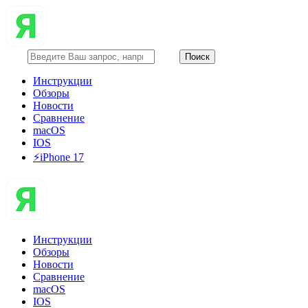
Инструкции
Обзоры
Новости
Сравнение
macOS
IOS
⚡️iPhone 17
Инструкции
Обзоры
Новости
Сравнение
macOS
IOS