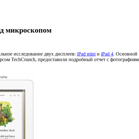
под микроскопом
альное исследование двух дисплеев:
iPad mini
и
iPad 4
. Основной 
сом TechCrunch, предоставили подробный отчет с фотографиями эк