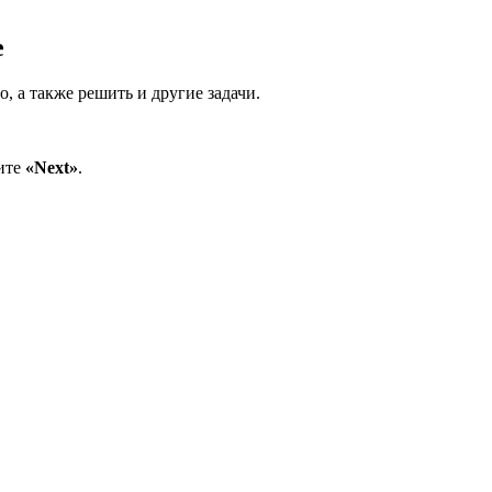
е
, а также решить и другие задачи.
мите
«Next»
.