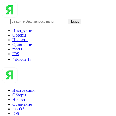
Инструкции
Обзоры
Новости
Сравнение
macOS
IOS
⚡️iPhone 17
Инструкции
Обзоры
Новости
Сравнение
macOS
IOS