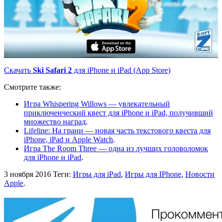
Скачать
Ski Safari 2
для iPhone и iPad (App Store)
Смотрите также:
Игра Whispering Willows — увлекательный
приключенческий квест для iPhone и iPad, получивший
множество наград
.
Lifeline: На грани — новая часть текстового квеста для
iPhone, iPad и Apple Watch
.
Игра The Room Three — одна из лучших головоломок
для iPhone и iPad
.
3 ноября 2016
Теги:
Игры для iPad
,
Игры для IPhone
,
Новости
Apple
.