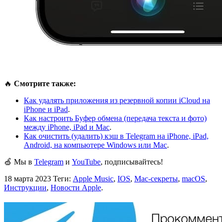
🔥
Смотрите также:
Как удалять приложения из резервной копии iCloud на
iPhone и iPad
.
Как настроить Буфер обмена (передача текста и фото)
между iPhone, iPad и Mac
.
Как очистить (удалить) кэш в Telegram на iPhone, iPad,
Android, на компьютере Windows или Mac
.
🍏 Мы в
Telegram
и
YouTube
, подписывайтесь!
18 марта 2023
Теги:
Apple Music
,
IOS
,
Mac-секреты
,
macOS
,
Инструкции
,
Новости Apple
.