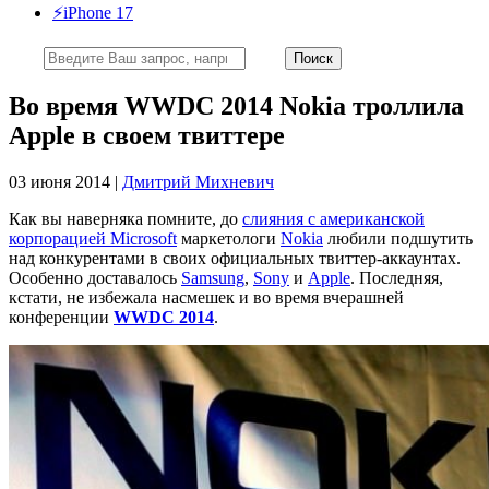
⚡️iPhone 17
Во время WWDC 2014 Nokia троллила
Apple в своем твиттере
03 июня 2014 |
Дмитрий Михневич
Как вы наверняка помните, до
слияния с американской
корпорацией Microsoft
маркетологи
Nokia
любили подшутить
над конкурентами в своих официальных твиттер-аккаунтах.
Особенно доставалось
Samsung
,
Sony
и
Apple
. Последняя,
кстати, не избежала насмешек и во время вчерашней
конференции
WWDC 2014
.