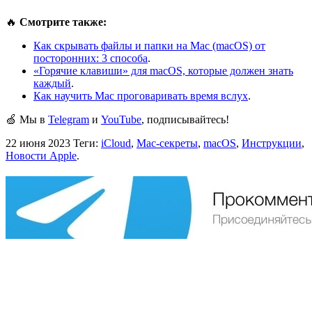
🔥
Смотрите также:
Как скрывать файлы и папки на Mac (macOS) от
посторонних: 3 способа
.
«Горячие клавиши» для macOS, которые должен знать
каждый
.
Как научить Mac проговаривать время вслух
.
🍏 Мы в
Telegram
и
YouTube
, подписывайтесь!
22 июня 2023
Теги:
iCloud
,
Mac-секреты
,
macOS
,
Инструкции
,
Новости Apple
.