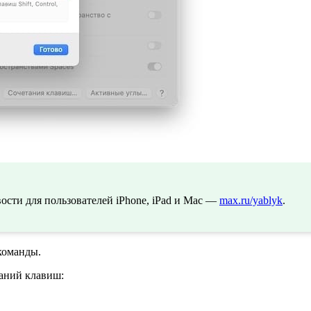
сти для пользователей iPhone, iPad и Mac —
max.ru/yablyk
.
команды.
таний клавиш: