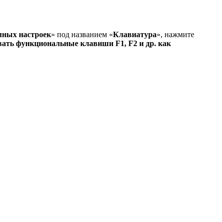
мных настроек
» под названием «
Клавиатура
», нажмите
вать функциональные клавиши F1, F2 и др. как