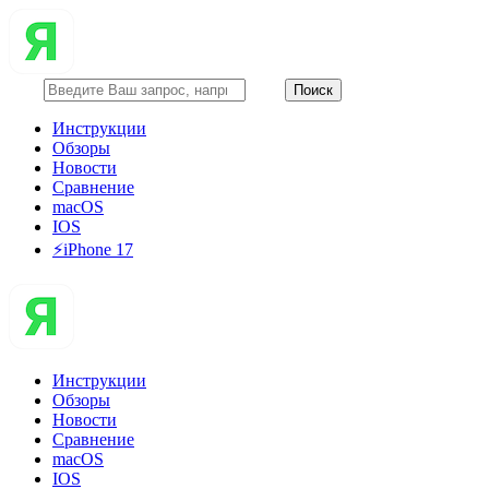
Инструкции
Обзоры
Новости
Сравнение
macOS
IOS
⚡️iPhone 17
Инструкции
Обзоры
Новости
Сравнение
macOS
IOS